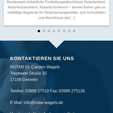
Bundesweit einheitliche Fortbildungsabschlüsse Notarfachwirt,
Notarfachassistent, Notarfachreferent – bereits bisher gab es
vielfältige Angebote für Notarfachangestellte, sich fortzubilden
und Abschlüsse der[...]
KONTAKTIEREN SIE UNS
NOTAR Dr. Carsten Wagels
Treptower Straße 20
17109 Demmin
Telefon:
03998 27510
Fax: 03998 275126
E-Mail:
info@notar-wagels.de